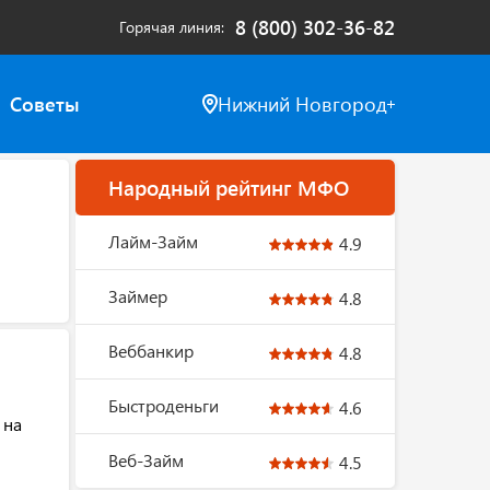
8 (800) 302-36-82
Горячая линия
Советы
Нижний Новгород
Народный рейтинг МФО
Лайм-Займ
4.9
Займер
4.8
Веббанкир
4.8
Быстроденьги
4.6
 на
Веб-Займ
4.5