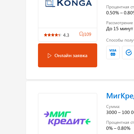
Процентная ст
0.50% – 0.8
Рассмотрение 
До 15 минут
109
4.3
Способы полу
Онлайн заявка
МигКре
Сумма:
3000 – 100 0
Процентная ст
0% – 0.80%