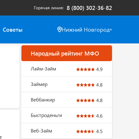
8 (800) 302-36-82
Горячая линия
Советы
Нижний Новгород
Народный рейтинг МФО
Лайм-Займ
4.9
Займер
4.8
Веббанкир
4.8
Быстроденьги
4.6
Веб-Займ
4.5
е