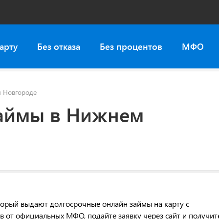
арту
Без отказа
Без процентов
МФО
 Новгороде
аймы в Нижнем
торый выдают долгосрочные онлайн займы на карту с
в от официальных МФО, подайте заявку через сайт и получит